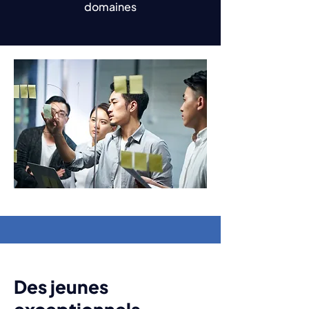
domaines
Jonah Gowans
Senator #84227
Des jeunes