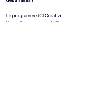
des affaires ?
Le programme JCI Creative
Young Entrepreneur (CYE) est un
concours dont l'objectif
principal est de motiver et
d'inspirer les jeunes leaders.
Grâce au programme JCI CYE, les
jeunes entrepreneurs auront
l'opportunité de présenter leur
entreprise en cours et de les
aider à l'améliorer à un niveau
supérieur. Afin d'encourager les
jeunes entrepreneurs à utiliser en
profondeur leurs compétences